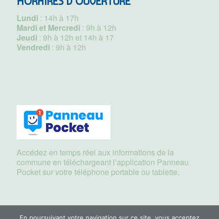
HORAIRES D’OUVERTURE
Lundi
: 14h à 17h
Mardi et Mercredi
: 9h à 12h
Jeudi
: 9h à 12h et 14h à 17
Vendredi
: 9h à 12h
Accédez en temps réel aux informations de la
commune en téléchargeant l’application Panneau
Pocket sur votre téléphone portable ou tablette.
En poursuivant votre navigation sur ce site, vous acceptez