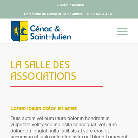
» Retour Accueil
Commune de Cénac-et-Saint-Julien - Tél.
05 53 31 41 31
LA SALLE DES
ASSOCIATIONS
Lorem ipsum dolor sit amet
Duis autem vel eum iriure dolor in hendrerit in
vulputate velit esse molestie consequat, vel illum
dolore eu feugiat nulla facilisis at vero eros et
accumsan et iusto odio dignissim qui blandit praesent