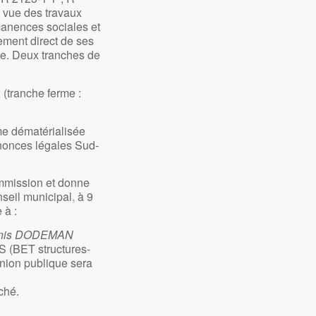
n vue des travaux
manences sociales et
tement direct de ses
sée. Deux tranches de
 (tranche ferme :
rme dématérialisée
nonces légales Sud-
mission et donne
nseil municipal
,
à 9
 à :
enis DODEMAN
BET structures-
nion publique sera
ché.