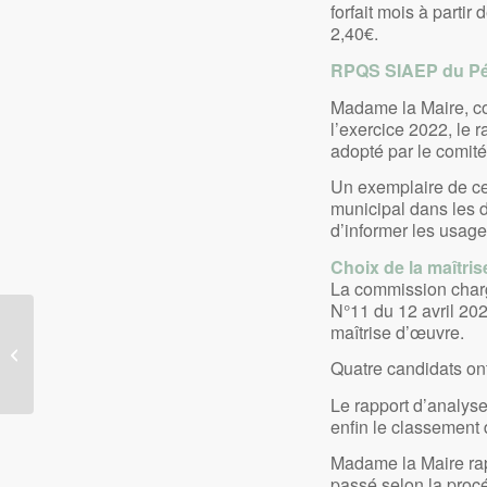
forfait mois à partir
2,40€.
RPQS SIAEP du Pé
Madame la Maire, co
l’exercice 2022, le r
adopté par le com
Un exemplaire de ce
municipal dans les d
d’informer les usage
Choix de la maîtri
La commission chargé
N°11 du 12 avril 2023
maîtrise d’œuvre.
Conseil Municipal du 03 juillet 2023
Quatre candidats ont 
Le rapport d’analyse
enfin le classement 
Madame la Maire rap
passé selon la proc