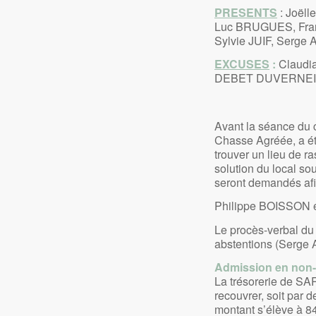
PRESENTS
: Joël
Luc BRUGUES, Fran
Sylvie JUIF, Serge
EXCUSES
:
Claudi
DEBET DUVERNE
Avant la séance du
Chasse Agréée, a été
trouver un lieu de r
solution du local s
seront demandés afin
Philippe BOISSON es
Le procès-verbal du 
abstentions (Serge
Admission en non-
La trésorerie de SAR
recouvrer, soit par d
montant s’élève à 84