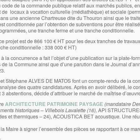
 code de la commande publique relatif aux marchés publics, e
de locaux à vocation culturelle (médiathèque) et sociale (per
s dans une ancienne Chartreuse dite du Thouron ainsi que le trai
est conditionnée par l’obtention de subventions pour être réali
rogrammées, une tranche ferme et une tranche conditionnelle.
 ce projet est de 866 100 € HT pour les deux tranches de travaux
nche conditionnelle : 338 000 € HT)
 à la concurrence a fait l’objet d’une publication sur la plate-fo
 de la Commune ainsi que d’une parution dans le Journal d’an
23.
t Stéphane ALVES DE MATOS font un compte-rendu de la com
’analyse des quatre candidatures. Après en avoir délibéré, le co
t 3 abstentions, décide d’attribuer le marché de maîtrise d’œuvre
ure
ARCHITECTURE PATRIMOINE PAYSAGE
(mandataire D
ents historiques – Villebois Lavalette (16),
API STRUCTURES (
des et thermiques – 24), ACOUSTICA BET acoustique. Une réu
la Maire à signer l’ensemble des pièces se rapportant à ce mar
s