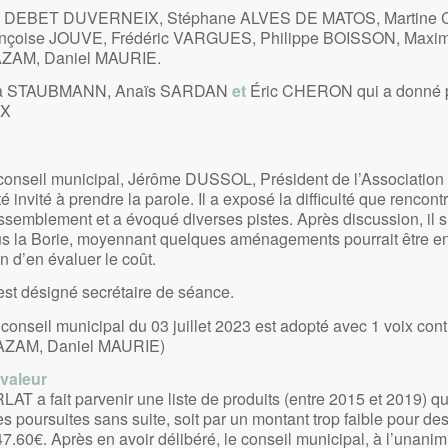
le DEBET DUVERNEIX, Stéphane ALVES DE MATOS, Martine 
çoise JOUVE, Frédéric VARGUES, Philippe BOISSON, Maxi
 AZAM, Daniel MAURIE.
a STAUBMANN, Anaïs SARDAN
et
Éric CHERON qui a donné pr
IX
 conseil municipal, Jérôme DUSSOL, Président de l’Associati
 invité à prendre la parole. Il a exposé la difficulté que rencont
assemblement et a évoqué diverses pistes. Après discussion, il s
ous la Borie, moyennant quelques aménagements pourrait être e
 d’en évaluer le coût.
t désigné secrétaire de séance.
conseil municipal du 03 juillet 2023 est adopté avec 1 voix contr
 AZAM, Daniel MAURIE)
valeur
LAT a fait parvenir une liste de produits (entre 2015 et 2019) qu
es poursuites sans suite, soit par un montant trop faible pour de
7.60€. Après en avoir délibéré, le conseil municipal, à l’unanim