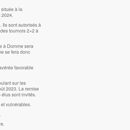
située à la
t 2024.
 Ils sont autorisés à
i des tournois 2×2 à
nte à Domme sera
me se fera donc
t avérée favorable
ulant sur les
ût 2023. La remise
élus sont invités.
 et vulnérables.
.
re.