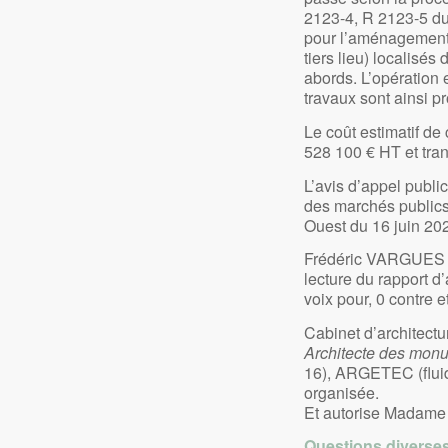
2123-4, R 2123-5 du
pour l’aménagement 
tiers lieu) localisé
abords. L’opération 
travaux sont ainsi p
Le coût estimatif de
528 100 € HT et tra
L’avis d’appel public
des marchés publics
Ouest du 16 juin 20
Frédéric VARGUES e
lecture du rapport d
voix pour, 0 contre e
Cabinet d’architect
Architecte des monum
16), ARGETEC (flui
organisée.
Et autorise Madame 
Questions diverse