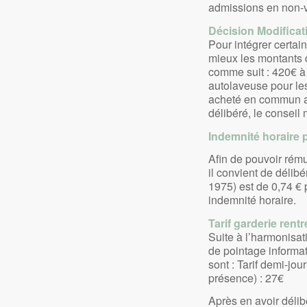
admissions en non-v
Décision Modificat
Pour intégrer certai
mieux les montants d
comme suit : 420€ à 
autolaveuse pour les 
acheté en commun a
délibéré, le conseil 
Indemnité horaire 
Afin de pouvoir rému
il convient de délibé
1975) est de 0,74 € p
indemnité horaire.
Tarif garderie rent
Suite à l’harmonisa
de pointage informati
sont : Tarif demi-jou
présence) : 27€
Après en avoir délib