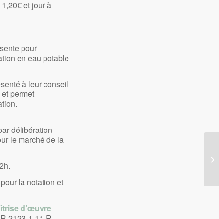
 1,20€ et jour à
ésente pour
tation en eau potable
senté à leur conseil
c et permet
tion.
par délibération
pour le marché de la
Fe
12h.
pour la notation et
îtrise d’œuvre
 R 2123-1 1°, R