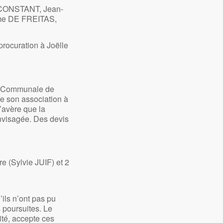
CONSTANT, Jean-
me DE FREITAS,
ocuration à Joëlle
on Communale de
re son association à
’avère que la
nvisagée. Des devis
e (Sylvie JUIF) et 2
’ils n’ont pas pu
s poursuites. Le
ité, accepte ces