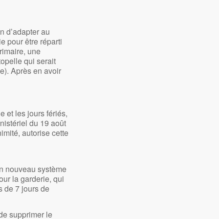
in d’adapter au
e pour être réparti
rimaire, une
opelle qui serait
). Après en avoir
et les jours fériés,
inistériel du 19 août
imité, autorise cette
’un nouveau système
our la garderie, qui
us de 7 jours de
 de supprimer le