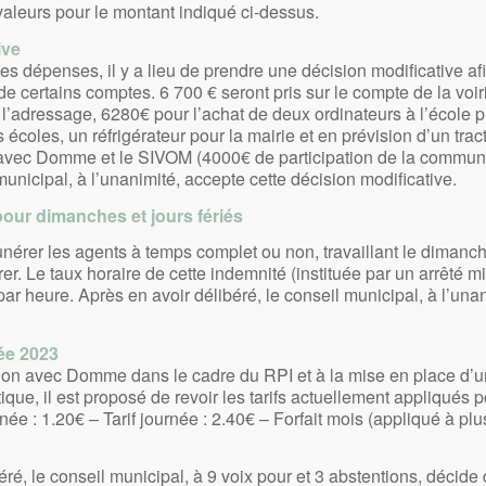
aleurs pour le montant indiqué ci-dessus.
ive
nes dépenses, il y a lieu de prendre une décision modificative af
e certains comptes. 6 700 € seront pris sur le compte de la voiri
l’adressage, 6280€ pour l’achat de deux ordinateurs à l’école p
écoles, un réfrigérateur pour la mairie et en prévision d’un tract
vec Domme et le SIVOM (4000€ de participation de la commune
municipal, à l’unanimité, accepte cette décision modificative.
pour dimanches et jours fériés
nérer les agents à temps complet ou non, travaillant le dimanche 
rer. Le taux horaire de cette indemnité (instituée par un arrêté m
ar heure. Après en avoir délibéré, le conseil municipal, à l’unan
rée 2023
tion avec Domme dans le cadre du RPI et à la mise en place d
que, il est proposé de revoir les tarifs actuellement appliqués p
rnée : 1.20€ – Tarif journée : 2.40€ – Forfait mois (appliqué à pl
éré, le conseil municipal, à 9 voix pour et 3 abstentions, décide