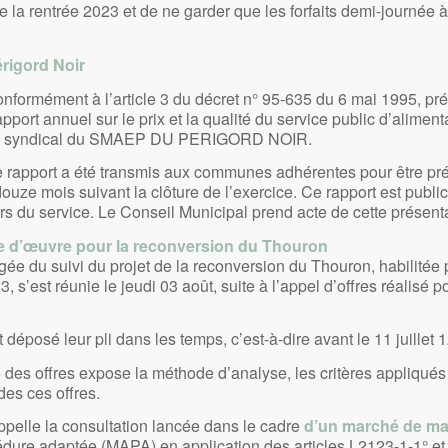
 de la rentrée 2023 et de ne garder que les forfaits demi-journée à
rigord Noir
nformément à l’article 3 du décret n° 95-635 du 6 mai 1995, pr
apport annuel sur le prix et la qualité du service public d’alimen
ité syndical du SMAEP DU PERIGORD NOIR.
 rapport a été transmis aux communes adhérentes pour être pré
ouze mois suivant la clôture de l’exercice. Ce rapport est publi
rs du service. Le Conseil Municipal prend acte de cette présenta
se d’œuvre pour la reconversion du Thouron
e du suivi du projet de la reconversion du Thouron, habilitée 
, s’est réunie le jeudi 03 août, suite à l’appel d’offres réalisé 
déposé leur pli dans les temps, c’est-à-dire avant le 11 juillet 
 des offres expose la méthode d’analyse, les critères appliqués 
des ces offres.
pelle la consultation lancée dans le cadre
d’un marché de ma
édure adaptée (MAPA) en application des articles L2123-1-1° et