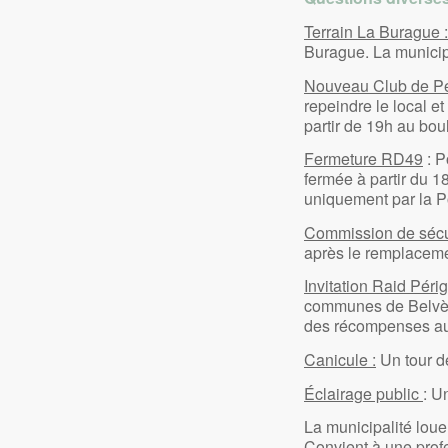
Terrain La Burague 
Burague. La municipa
Nouveau Club de P
repeindre le local e
partir de 19h au bo
Fermeture RD49
: P
fermée à partir du 
uniquement par la P
Commission de sécu
après le remplacemen
Invitation Raid Péri
communes de Belvès,
des récompenses aura
Canicule :
Un tour de
Éclairage public
: U
La municipalité loue
Convient à une prof