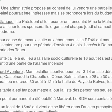
:
Une administrée propose au conseil de lui vendre une parcelle 
lité pourrait être intéressée mais se prononcera lors du budge
étanque
: Le Président et le trésorier ont rencontré Mme la Maire.
t à afficher leurs sponsors. Ils organisent chaque jeudi et samed
ulodrome.
our cause de travaux, suite aux éboulements, la RD49 qui mo
18 septembre pour une période d’environ 4 mois. L’accès à Dom
orte des Tours.
rité
: Elle a eu lieu à la salle socio-culturelle le 16 août et s’es
t d’une partie de l’alarme incendie.
gord Aventure
: Manifestation sportive pour les 13-14 ans se déro
 Castelnaud la Chapelle et Cénac Saint Julien du 28 au 30 ao
 lieu mercredi 30 août à 12h à la halle du Pays de Belvès, les 
 table a été fait pour mettre à jour la liste des personnes seules
n point permanent a été oublié à Maraval. Le SDE sera contacté
 un local de 15m2 qui vient de se libérer dans l’ancien presbytè
ession médicale ou paramédicale.