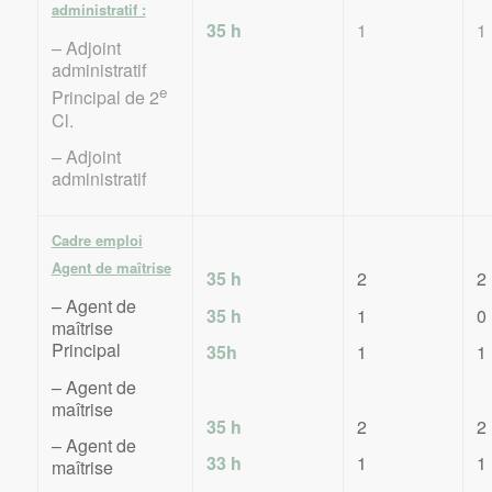
administratif :
35 h
1
1
– Adjoint
administratif
e
Principal de 2
Cl.
– Adjoint
administratif
Cadre emploi
Agent de maîtrise
35 h
2
2
– Agent de
35 h
1
0
maîtrise
Principal
35h
1
1
– Agent de
maîtrise
35 h
2
2
– Agent de
33 h
1
1
maîtrise