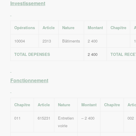
Investissement
Opérations
Article
Nature
Montant
Chapitre
A
10004
2313
Bâtiments
2 400
1
TOTAL DEPENSES
2 400
TOTAL RECE
Fonctionnement
Chapitre
Article
Nature
Montant
Chapitre
Arti
011
615231
Entretien
– 2 400
002
voirie