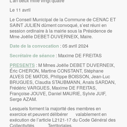
L’an deux mille vingt quatre
Le 11 avril
Le Conseil Municipal de la Commune de CENAC ET
SAINT JULIEN dûment convoqué, s’est réuni en
session ordinaire à la mairie sous la Présidence de
Mme Joëlle DEBET-DUVERNEIX, Maire.
Date de la convocation
: 05 avril 2024
Secrétaire de séance
: Maxime DE FREITAS
PRESENTS
: M Mmes Joëlle DEBET DUVERNEIX,
Éric CHERON, Martine CONSTANT, Stéphane
ALVES DE MATOS, Philippe BOISSON, Jean-Luc
BRUGUES, Claudia STAUBMANN, Anaïs SARDAN,
Frédéric VARGUES, Maxime DE FREITAS,
Françoise JOUVE, Daniel MAURIE, Sylvie JUIF,
Serge AZAM.
Lesquels forment la majorité des membres en
exercice et peuvent délibérer valablement en
exécution de l’article L2121-17 du Code Général des
Collectivités Territoriales.