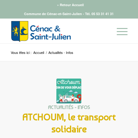
» Retour Accueil
Commune de Cénac-et-Saint-Julien - Tél.
05 53 31 41 31
Vous êtes ici :
Accueil
/
Actualités - Infos
ACTUALITÉS - INFOS
ATCHOUM, le transport
solidaire