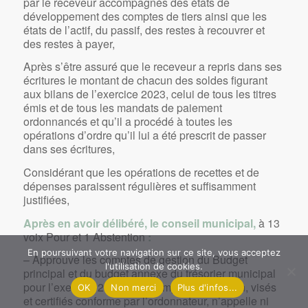
par le receveur accompagnés des états de
développement des comptes de tiers ainsi que les
états de l’actif, du passif, des restes à recouvrer et
des restes à payer,
Après s’être assuré que le receveur a repris dans ses
écritures le montant de chacun des soldes figurant
aux bilans de l’exercice 2023, celui de tous les titres
émis et de tous les mandats de paiement
ordonnancés et qu’il a procédé à toutes les
opérations d’ordre qu’il lui a été prescrit de passer
dans ses écritures,
Considérant que les opérations de recettes et de
dépenses paraissent régulières et suffisamment
justifiées,
Après en avoir délibéré, le conseil municipal,
à 13
voix Pour et 1 Abstention
:
En poursuivant votre navigation sur ce site, vous acceptez
– Approuve les comptes de gestion du Budget
l'utilisation de cookies.
principal et du budget annexe du trésorier municipal
pour l’exercice 2023. Ces comptes de gestion, visés
OK
Non merci
Plus d'infos...
et certifiés conforme par l’ordonnateur, n’appelle ni